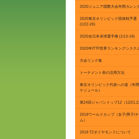
2020ジュニア国際大会年間カレン
2020東京オリンピック団体戦予選
(1/22-26)
2020全日本卓球選手権 (1/13-19)
2020年ITTF世界ランキングシステ
大会リンク集
トーナメント表の活用方法
東京オリンピック代表への道（年
ケジュール）
第24回ジャパントップ12（12/21,2
2019ワールドカップ（女子/男子/
ム）
2019 T2ダイヤモンドについて