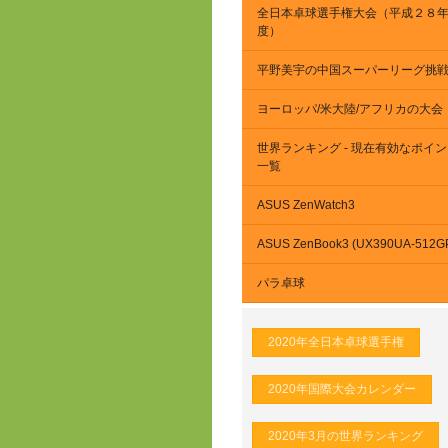
全日本卓球選手権大会（平成２８
度）
平野美宇の中国スーパーリーグ挑
ヨーロッパ/米大陸/アフリカの大会
世界ランキング - 現在有効なポイ
一覧
ASUS ZenWatch3
ASUS ZenBook3 (UX390UA-512G
パラ卓球
2020年全日本卓球選手権
2020年国際大会カレンダー
2020年3月の世界ランキング