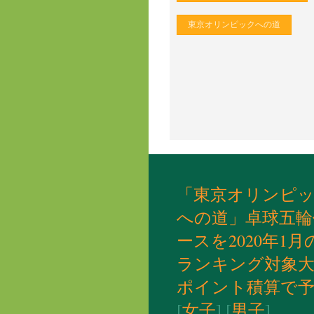
東京オリンピックへの道
「東京オリンピ
への道」卓球五輪
ースを2020年1
ランキング対象大
ポイント積算で予
[
女子
] [
男子
]