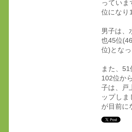
っていま
位になり
男子は、水
也45位(4
位)とな
また、5
102位か
子は、戸
ップしま
が目前に