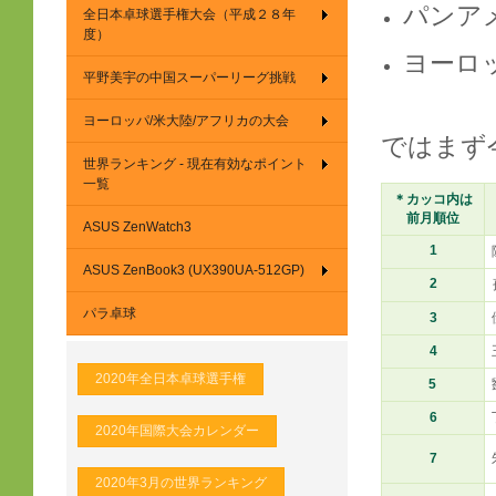
パンア
全日本卓球選手権大会（平成２８年
度）
ヨーロ
平野美宇の中国スーパーリーグ挑戦
ヨーロッパ/米大陸/アフリカの大会
ではまず
世界ランキング - 現在有効なポイント
一覧
＊カッコ内は
前月順位
ASUS ZenWatch3
1
ASUS ZenBook3 (UX390UA-512GP)
2
パラ卓球
3
4
2020年全日本卓球選手権
5
6
2020年国際大会カレンダー
7
2020年3月の世界ランキング