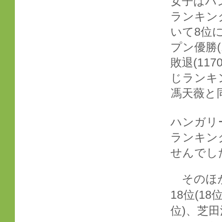
女子はハ
ランキン
いて8位
プン優勝
敗退(11
じランキ
馮天薇
と
ハンガリ
ランキン
せんでし
そのほか
18位(18
位)、芝田