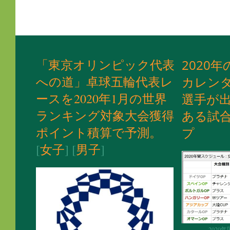
「東京オリンピック代表
2020
年
への道」卓球五輪代表レ
カレン
ースを2020年1月の世界
選手が
ランキング対象大会獲得
ある試
ポイント積算で予測。
プ
[
女子
] [
男子
]
2020